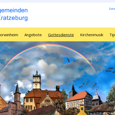
Dat
Borwinheim
Angebote
Gottesdienste
Kirchenmusik
Tip