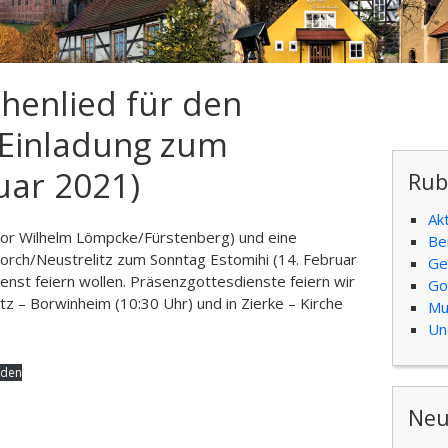
enlied für den
 Einladung zum
uar 2021)
Rub
Ak
stor Wilhelm Lömpcke/Fürstenberg) und eine
Be
orch/Neustrelitz zum Sonntag Estomihi (14. Februar
Ge
ienst feiern wollen. Präsenzgottesdienste feiern wir
Go
itz – Borwinheim (10:30 Uhr) und in Zierke – Kirche
Mu
Un
aden
Neu