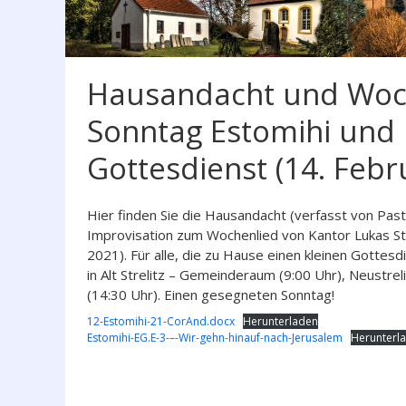
Hausandacht und Woch
Sonntag Estomihi und
Gottesdienst (14. Febr
Hier finden Sie die Hausandacht (verfasst von Pa
Improvisation zum Wochenlied von Kantor Lukas St
2021). Für alle, die zu Hause einen kleinen Gottesd
in Alt Strelitz – Gemeinderaum (9:00 Uhr), Neustrel
(14:30 Uhr). Einen gesegneten Sonntag!
12-Estomihi-21-CorAnd.docx
Herunterladen
Estomihi-EG.E-3-–-Wir-gehn-hinauf-nach-Jerusalem
Herunterl