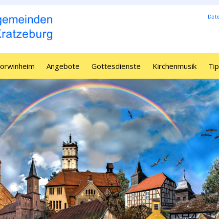
Dat
Borwinheim
Angebote
Gottesdienste
Kirchenmusik
Tip