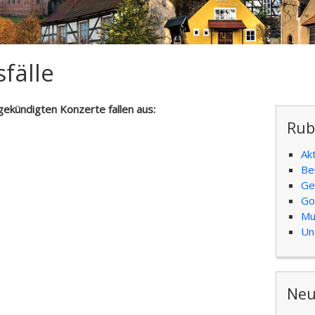
fälle
ekündigten Konzerte fallen aus:
Rub
Ak
Be
Ge
Go
Mu
Un
Neu