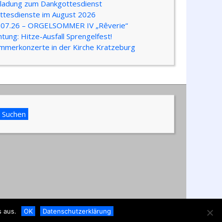
nladung zum Dankgottesdienst
ttesdienste im August 2026
.07.26 – ORGELSOMMER IV „Rêverie“
htung: Hitze-Ausfall Sprengelfest!
mmerkonzerte in der Kirche Kratzeburg
nheide · Kratzeburg
 aus.
OK
Datenschutzerklärung