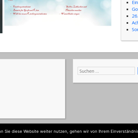
Ei
Go
26
Ac
So
angelisch-Lutherische Kirchengemeinden Strelitzer Land · Kiefer
n Sie diese Website weiter nutzen, gehen wir von Ihrem Einverständnis