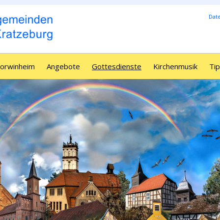
Dat
Borwinheim
Angebote
Gottesdienste
Kirchenmusik
Tip