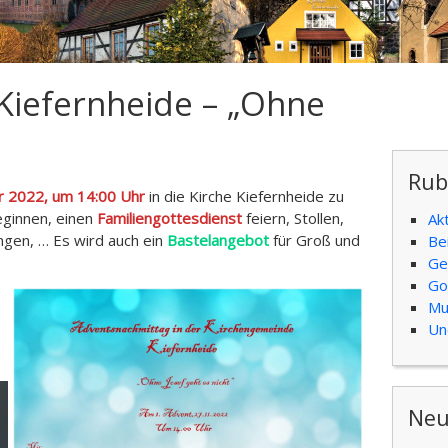
Kiefernheide – „Ohne
Rub
r 2022, um 14:00 Uhr
in die Kirche Kiefernheide zu
ginnen, einen
Familiengottesdienst
feiern, Stollen,
Ak
ngen, … Es wird auch ein
Bastelangebot
für Groß und
Be
Ge
Go
Mu
Un
Neu