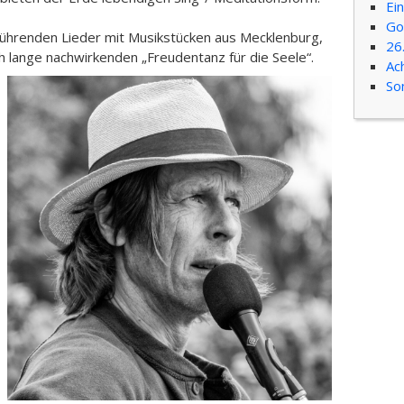
Ei
Go
rührenden Lieder mit Musikstücken aus Mecklenburg,
26
h lange nachwirkenden „Freudentanz für die Seele“.
Ac
So