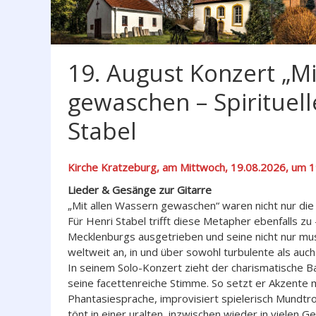
19. August Konzert „M
gewaschen – Spirituel
Stabel
Kirche Kratzeburg, am Mittwoch, 19.08.2026, um 1
Lieder & Gesänge zur Gitarre
„Mit allen Wassern gewaschen“ waren nicht nur die
Für Henri Stabel trifft diese Metapher ebenfalls z
Mecklenburgs ausgetrieben und seine nicht nur musi
weltweit an, in und über sowohl turbulente als auch
In seinem Solo-Konzert zieht der charismatische Ba
seine facettenreiche Stimme. So setzt er Akzente 
Phantasiesprache, improvisiert spielerisch Mund
tönt in einer uralten, inzwischen wieder in vielen 