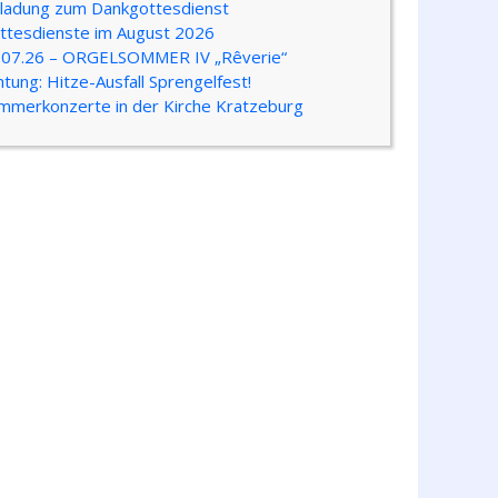
nladung zum Dankgottesdienst
ttesdienste im August 2026
.07.26 – ORGELSOMMER IV „Rêverie“
htung: Hitze-Ausfall Sprengelfest!
mmerkonzerte in der Kirche Kratzeburg