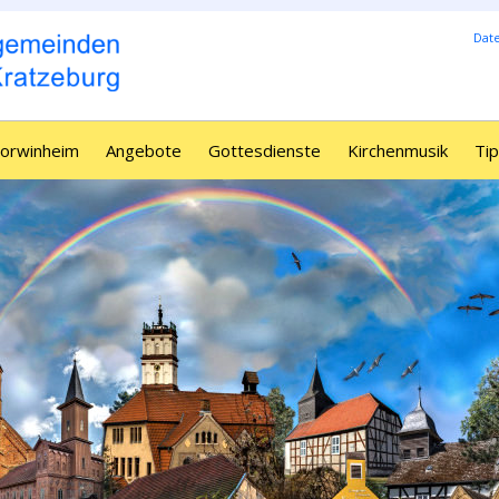
Dat
Borwinheim
Angebote
Gottesdienste
Kirchenmusik
Tip