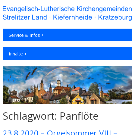
Service & Infos +
Inhalte +
Schlagwort:
Panflöte
23.8.2020 – Orgelsommer VIII –