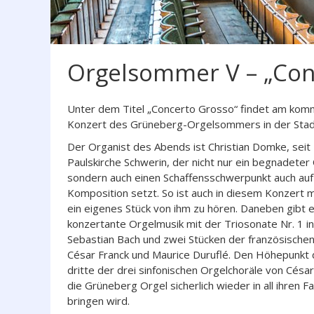
Orgelsommer V – „Con
Unter dem Titel „Concerto Grosso“ findet am kom
Konzert des Grüneberg-Orgelsommers in der Stadtk
Der Organist des Abends ist Christian Domke, seit
Paulskirche Schwerin, der nicht nur ein begnadeter 
sondern auch einen Schaffensschwerpunkt auch auf 
Komposition setzt. So ist auch in diesem Konzert 
ein eigenes Stück von ihm zu hören. Daneben gibt 
konzertante Orgelmusik mit der Triosonate Nr. 1 i
Sebastian Bach und zwei Stücken der französisch
César Franck und Maurice Duruflé. Den Höhepunkt 
dritte der drei sinfonischen Orgelchoräle von César 
die Grüneberg Orgel sicherlich wieder in all ihren 
bringen wird.