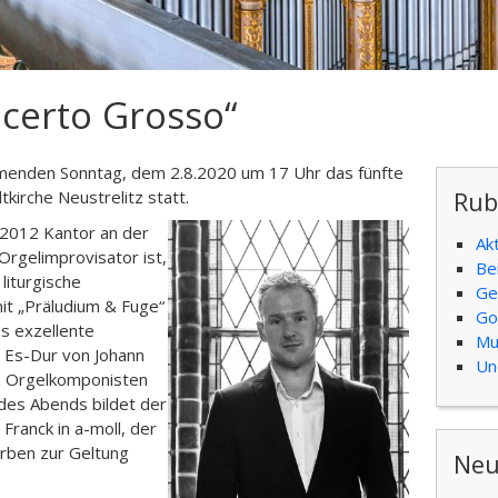
certo Grosso“
menden Sonntag, dem 2.8.2020 um 17 Uhr das fünfte
irche Neustrelitz statt.
Rub
 2012 Kantor an der
Ak
Orgelimprovisator ist,
Be
liturgische
Ge
mit „Präludium & Fuge“
Go
es exzellente
Mu
n Es-Dur von Johann
Un
en Orgelkomponisten
des Abends bildet der
Franck in a-moll, der
Farben zur Geltung
Neu