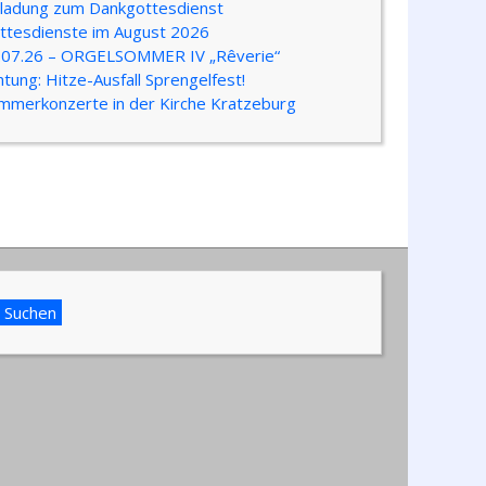
nladung zum Dankgottesdienst
ttesdienste im August 2026
.07.26 – ORGELSOMMER IV „Rêverie“
htung: Hitze-Ausfall Sprengelfest!
mmerkonzerte in der Kirche Kratzeburg